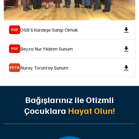
OSB'li Kardeşe Sahip Olmak
PDF
Beyza Nur Yıldırım Sunum
PDF
Nuray Toruntay Sunum
PPTX
Bağışlarınız ile Otizmli
Çocuklara
Hayat Olun!