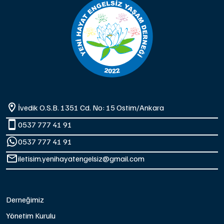
İvedik O.S.B. 1351 Cd. No: 15 Ostim/Ankara
0537 777 41 91
0537 777 41 91
iletisim.yenihayatengelsiz@gmail.com
Derneğimiz
Yönetim Kurulu