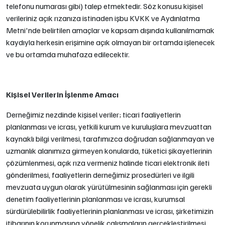
telefonu numarası gibi) talep etmektedir. Söz konusu kişisel
verileriniz açık rızanıza istinaden işbu KVKK ve Aydınlatma
Metni'nde belirtilen amaçlar ve kapsam dışında kullanılmamak
kaydıyla herkesin erişimine açık olmayan bir ortamda işlenecek
ve bu ortamda muhafaza edilecektir.
Kişisel Verilerin İşlenme Amacı
Derneğimiz nezdinde kişisel veriler; ticari faaliyetlerin
planlanması ve icrası, yetkili kurum ve kuruluşlara mevzuattan
kaynaklı bilgi verilmesi, tarafımızca doğrudan sağlanmayan ve
uzmanlık alanımıza girmeyen konularda, tüketici şikayetlerinin
çözümlenmesi, açık rıza vermeniz halinde ticari elektronik ileti
gönderilmesi, faaliyetlerin derneğimiz prosedürleri ve ilgili
mevzuata uygun olarak yürütülmesinin sağlanması için gerekli
denetim faaliyetlerinin planlanması ve icrası, kurumsal
sürdürülebilirlik faaliyetlerinin planlanması ve icrası, şirketimizin
itibarının korunmasına yönelik çalışmaların gerçekleştirilmesi,