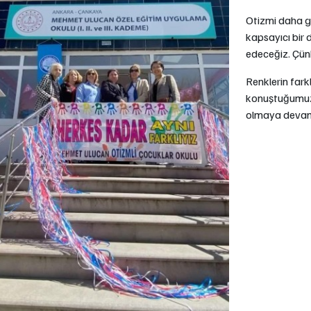
Otizmi daha gö
kapsayıcı bir
edeceğiz. Çünk
Renklerin farkl
konuştuğumuz 
olmaya devam