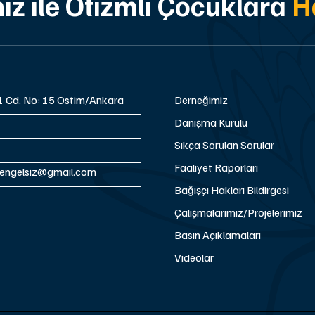
ız ile Otizmli Çocuklara
H
51 Cd. No: 15 Ostim/Ankara
Derneğimiz
Danışma Kurulu
Sıkça Sorulan Sorular
Faaliyet Raporları
atengelsiz@gmail.com
Bağışçı Hakları Bildirgesi
Çalışmalarımız/Projelerimiz
Basın Açıklamaları
Videolar