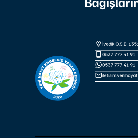
Bağışların
İvedik O.S.B. 13
0537 777 41 91
0537 777 41 91
iletisim.yenihay