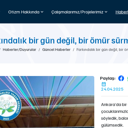
Otizm Hakkında
Çalışmalarımız/Projelerimiz
Haberl
ındalık bir gün değil, bir ömür sür
Haberler/Duyurular
Güncel Haberler
Farkındalık bir gün değil, bir 
Paylaş:
24.04.2025
Ankara’da bir
çocuklarımızla
söyledik, balo
gülümsedik.