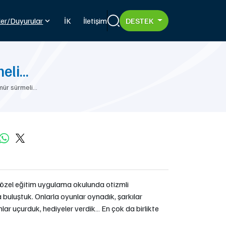
?>
er/Duyurular
İK
İletişim
DESTEK
meli…
ömür sürmeli…
 özel eğitim uygulama okulunda otizmli
 buluştuk. Onlarla oyunlar oynadık, şarkılar
nlar uçurduk, hediyeler verdik… En çok da birlikte