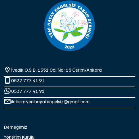
İvedik O.S.B. 1351 Cd. No: 15 Ostim/Ankara
0537 777 41 91
0537 777 41 91
iletisim.yenihayatengelsiz@gmail.com
Derneğimiz
Yönetim Kurulu