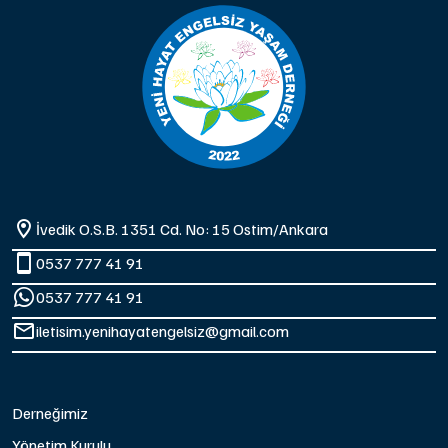
İvedik O.S.B. 1351 Cd. No: 15 Ostim/Ankara
0537 777 41 91
0537 777 41 91
iletisim.yenihayatengelsiz@gmail.com
Derneğimiz
Yönetim Kurulu