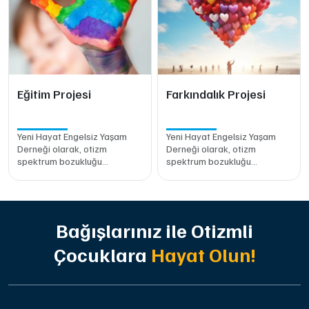
Eğitim Projesi
Farkındalık Projesi
Yeni Hayat Engelsiz Yaşam
Yeni Hayat Engelsiz Yaşam
Derneği olarak, otizm
Derneği olarak, otizm
spektrum bozukluğu
spektrum bozukluğu
konusunda toplumsal bilinci
konusunda toplumsal bilinci
artırmak ve farkındalık
artırmak ve farkındalık
oluşturmak amacıyla
oluşturmak amacıyla
başlattığımız Otizm
başlattığımız Otizm
Farkındalık Projesi ile
Farkındalık Projesi ile
Bağışlarınız ile Otizmli
toplumun her kesi
toplumun her kesi
Çocuklara
Hayat Olun!